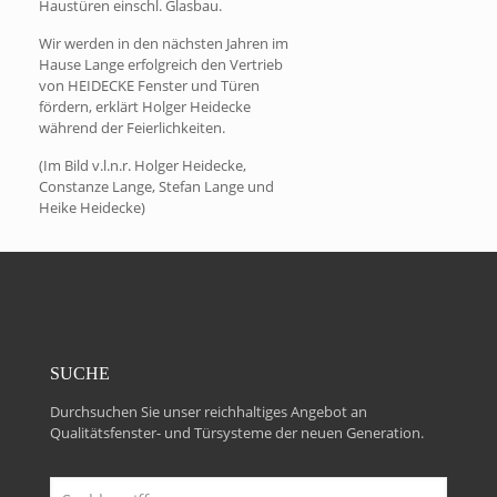
Haustüren einschl. Glasbau.
Wir werden in den nächsten Jahren im
Hause Lange erfolgreich den Vertrieb
von HEIDECKE Fenster und Türen
fördern, erklärt Holger Heidecke
während der Feierlichkeiten.
(Im Bild v.l.n.r. Holger Heidecke,
Constanze Lange, Stefan Lange und
Heike Heidecke)
SUCHE
Durchsuchen Sie unser reichhaltiges Angebot an
Qualitätsfenster- und Türsysteme der neuen Generation.