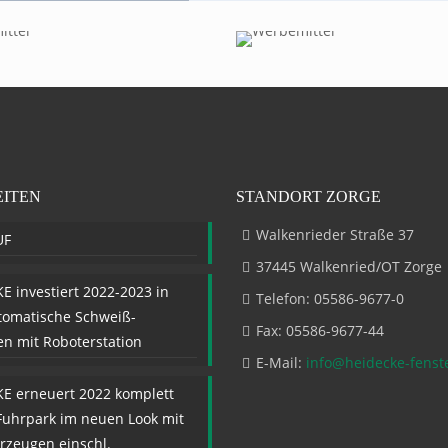
EITEN
STANDORT ZORGE
Walkenrieder Straße 37
UF
37445 Walkenried/OT Zorge
E investiert 2022-2023 in
Telefon: 05586-9677-0
tomatische Schweiß-
Fax: 05586-9677-44
ien mit Roboterstation
E-Mail:
info@heidecke-fenst
E erneuert 2022 komplett
Fuhrpark im neuen Look mit
rzeugen einschl.