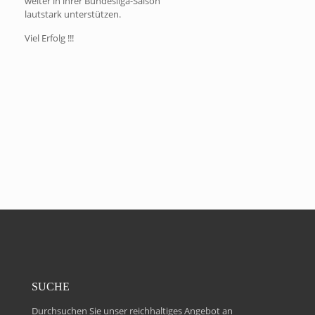
weiter in ihrer Bundesliga-Saison
lautstark unterstützen.
Viel Erfolg !!!
SUCHE
Durchsuchen Sie unser reichhaltiges Angebot an