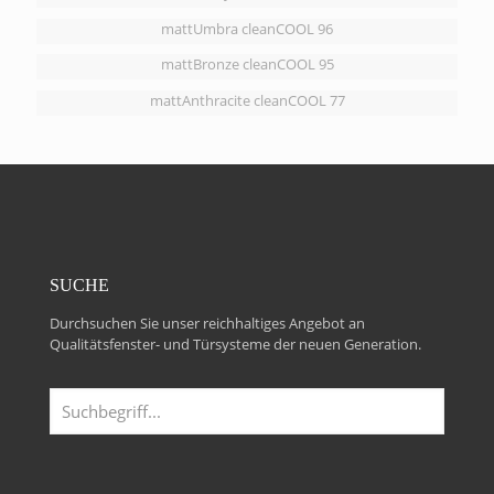
mattUmbra cleanCOOL 96
mattBronze cleanCOOL 95
mattAnthracite cleanCOOL 77
SUCHE
Durchsuchen Sie unser reichhaltiges Angebot an
Qualitätsfenster- und Türsysteme der neuen Generation.