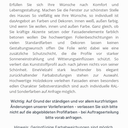
Erfüllen Sie sich Ihre Wünsche nach Komfort und
Lebensgestaltung. Machen Sie die Fenster zur schönsten Stelle
des Hauses So vielfältig wie Ihre Wünsche, so individuell ist
dasAngebot an Farben und Dekoren. Innen weiß, außen farbig.
Und wenn Sie wollen, innen und außen Farbe. Ganz gleich, ob
Sie kräftige Akzente setzen oder Fassadenelemente farblich
betonen wollen Die hochwertigen Folienbeschichtungen in
vielen Standardfarben und Dekoren lassen keinen
Gestaltungswunsch offen Die Folie wirkt dabei wie eine
zusätzliche Schutzschicht, die die Profile vor starker
Sonneneinstrahlung und Witterungseinflüssen schützt. So
verliert das Kunststoffprofil auch nach Jahren nichts von seiner
Schönheit. EineVielzahl stark leuchtender bis elegant
zurückhaltender Farbabstufungen stehen zur Auswahl.
Hochwertige Holzdekore verleihen Fassaden einen besonders
edlen Charakter Selbstverständlich sind auch individuelle RAL-
und Sonderfarben auf Anfrage möglich.
Wichtig: Auf Grund der ständigen und vor allem kurzfristigen
Änderungen unserer Vorlieferanten - verlassen Sie sich bitte
nicht auf die abgebildeten Profilfarben - bei Auftragserteilung
bitte vorab anfragen.
Hinweis: Geringfügige Farbabweichungen sind möglich.