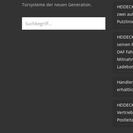
Türsysteme der neuen Generation.
HEIDECK
zwei au
Putzlin
HEIDECK
seinen 
DAF Fah
Mitnah
Ladebo
Händler
erhältli
HEIDECK
Vertrie
Postleit