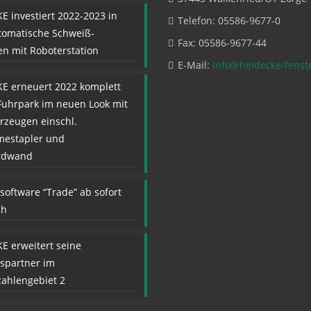
E investiert 2022-2023 in
Telefon: 05586-9677-0
tomatische Schweiß-
Fax: 05586-9677-44
ien mit Roboterstation
E-Mail:
info@heidecke-fenst
E erneuert 2022 komplett
Fuhrpark im neuen Look mit
rzeugen einschl.
mestapler und
rdwand
software “Trade” ab sofort
ch
E erweitert seine
bspartner im
zahlengebiet 2