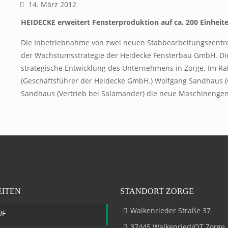
14. März 2012
HEIDECKE erweitert Fensterproduktion auf ca. 200 Einheit
Die Inbetriebnahme von zwei neuen Stabbearbeitungszentre
der Wachstumsstrategie der Heidecke Fensterbau GmbH. Dies i
strategische Entwicklung des Unternehmens in Zorge. Im Ra
(Geschäftsführer der Heidecke GmbH.) Wolfgang Sandhaus (
Sandhaus (Vertrieb bei Salamander) die neue Maschinengene
EITEN
STANDORT ZORGE
Walkenrieder Straße 37
UF
37445 Walkenried/OT Zorge